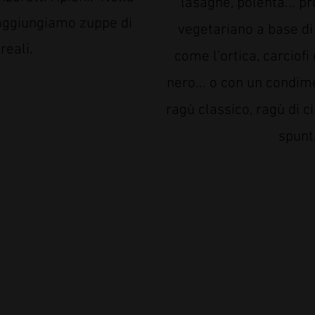
lasagne, polenta... 
aggiungiamo zuppe di
vegetariano a base di
reali.
come l'ortica, carciofi
nero... o con un condim
ragù classico, ragù di c
spunt