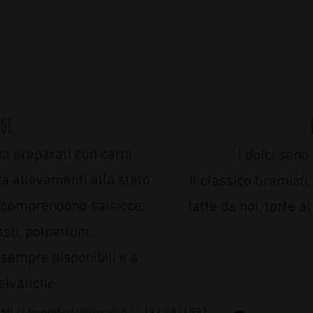
ndi
o preparati con carni
I dolci sono 
da allevamenti allo stato
Il classico tiramis
e comprendono salsicce,
fatte da noi, torte a
osti, polpettoni..
 sempre disponibili e a
elvatiche.