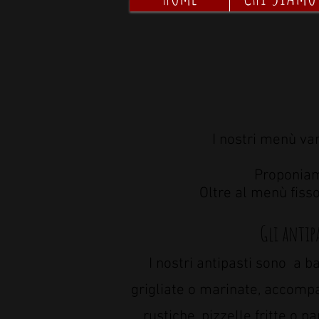
I nostri menù var
Proponiam
Oltre al menù fiss
Gli antip
I nostri antipasti sono a b
grigliate o marinate, accom
rustiche, pizzelle fritte o p