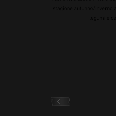
stagione autunno/inverno 
legumi e ce